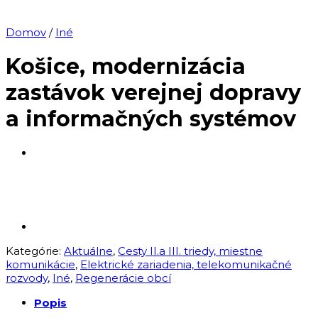
Domov
/
Iné
Košice, modernizácia
zastávok verejnej dopravy
a informačných systémov
Kategórie:
Aktuálne
,
Cesty II.a III. triedy, miestne
komunikácie
,
Elektrické zariadenia, telekomunikačné
rozvody
,
Iné
,
Regenerácie obcí
Popis