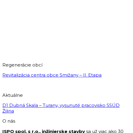
Regenerácie obcí
Revitalizácia centra obce Smižany – II. Etapa
Aktuálne
D1 Dubná Skala – Turany, vysunuté pracovisko SSÚD
Žilina
O nás
ISPO spol. s r.o., inžinierske stavby
sa už viac ako 30