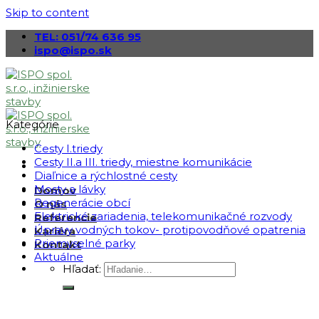
Skip to content
TEL: 051/74 636 95
ispo@ispo.sk
Kategórie
Cesty I.triedy
Cesty II.a III. triedy, miestne komunikácie
Diaľnice a rýchlostné cesty
Mosty a lávky
Domov
Regenerácie obcí
O nás
Elektrické zariadenia, telekomunikačné rozvody
Referencie
Úpravy vodných tokov- protipovodňové opatrenia
Kariéra
Priemyselné parky
Kontakt
Aktuálne
Hľadať: