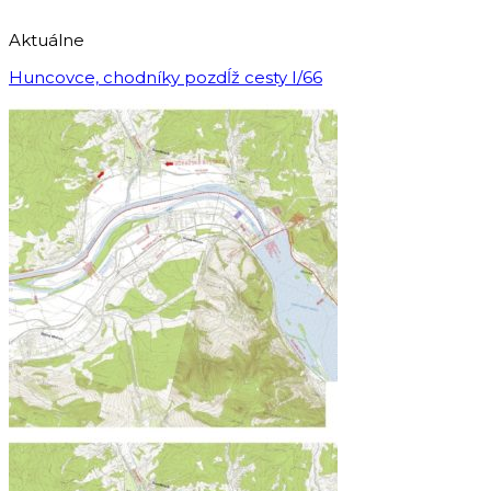
Aktuálne
Huncovce, chodníky pozdĺž cesty I/66