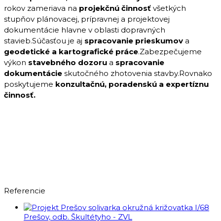
rokov zameriava na
projekčnú činnosť
všetkých
stupňov plánovacej, prípravnej a projektovej
dokumentácie hlavne v oblasti dopravných
stavieb.Súčasťou je aj
spracovanie prieskumov
a
geodetické a kartografické práce
.Zabezpečujeme
výkon
stavebného dozoru
a
spracovanie
dokumentácie
skutočného zhotovenia stavby.Rovnako
poskytujeme
konzultačnú, poradenskú a expertíznu
činnosť.
Referencie
I/68
Prešov, odb. Škultétyho - ZVL