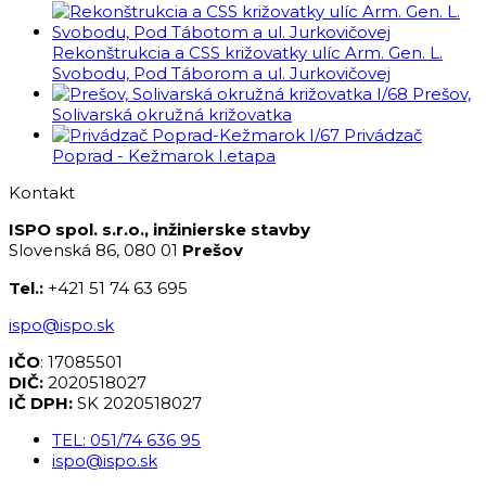
Rekonštrukcia a CSS križovatky ulíc Arm. Gen. L.
Svobodu, Pod Táborom a ul. Jurkovičovej
I/68 Prešov,
Solivarská okružná križovatka
I/67 Privádzač
Poprad - Kežmarok I.etapa
Kontakt
ISPO spol. s.r.o., inžinierske stavby
Slovenská 86, 080 01
Prešov
Tel.:
+421 51 74 63 695
ispo@ispo.sk
IČO
: 17085501
DIČ:
2020518027
IČ DPH:
SK 2020518027
TEL: 051/74 636 95
ispo@ispo.sk