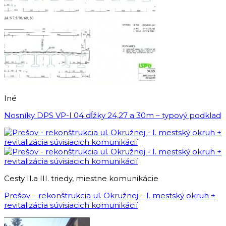
Iné
Nosníky DPS VP-I 04 dĺžky 24,27 a 30m – typový podklad
Cesty II.a III. triedy, miestne komunikácie
Prešov – rekonštrukcia ul. Okružnej – I. mestský okruh +
revitalizácia súvisiacich komunikácií