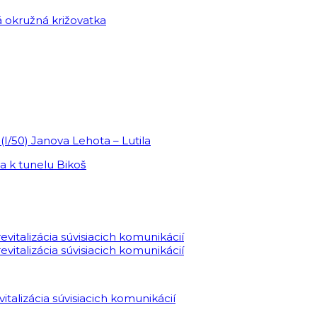
9(I/50) Janova Lehota – Lutila
italizácia súvisiacich komunikácií