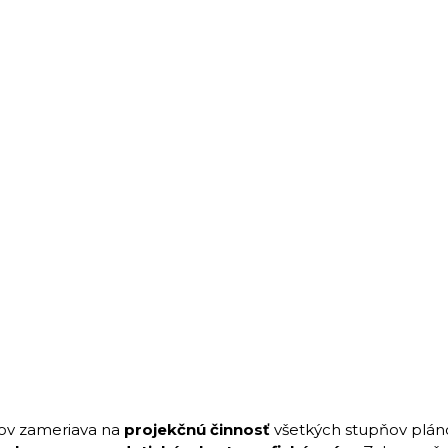
kov zameriava na
projekčnú činnosť
všetkých stupňov pláno