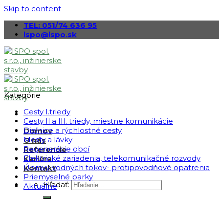
Skip to content
TEL: 051/74 636 95
ispo@ispo.sk
Kategórie
Cesty I.triedy
Cesty II.a III. triedy, miestne komunikácie
Diaľnice a rýchlostné cesty
Domov
Mosty a lávky
O nás
Regenerácie obcí
Referencie
Elektrické zariadenia, telekomunikačné rozvody
Kariéra
Úpravy vodných tokov- protipovodňové opatrenia
Kontakt
Priemyselné parky
Hľadať:
Aktuálne