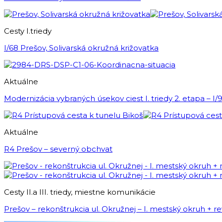
Cesty I.triedy
I/68 Prešov, Solivarská okružná križovatka
Aktuálne
Modernizácia vybraných úsekov ciest I. triedy 2. etapa – I/
Aktuálne
R4 Prešov – severný obchvat
Cesty II.a III. triedy, miestne komunikácie
Prešov – rekonštrukcia ul. Okružnej – I. mestský okruh + rev