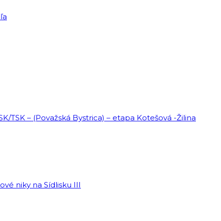
ľa
ŽSK/TSK – (Považská Bystrica) – etapa Kotešová -Žilina