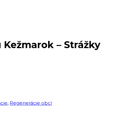
u Kežmarok – Strážky
ácie
,
Regenerácie obcí