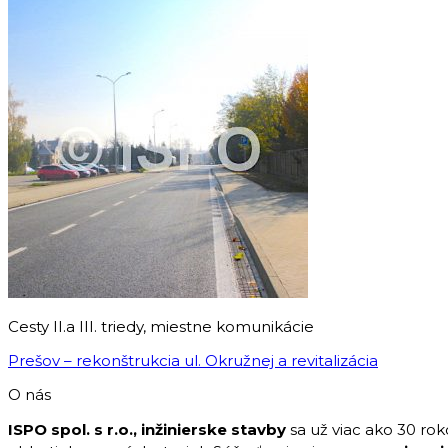
Cesty II.a III. triedy, miestne komunikácie
Prešov – rekonštrukcia ul. Okružnej a revitalizácia
O nás
ISPO spol. s r.o., inžinierske stavby
sa už viac ako 30 ro