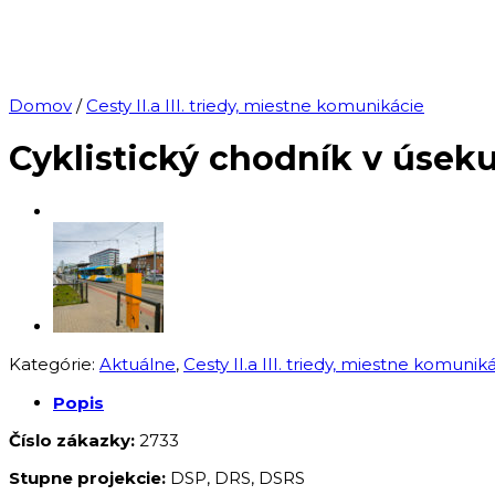
Domov
/
Cesty II.a III. triedy, miestne komunikácie
Cyklistický chodník v úsek
Kategórie:
Aktuálne
,
Cesty II.a III. triedy, miestne komunik
Popis
Číslo zákazky:
2733
Stupne projekcie:
DSP, DRS, DSRS