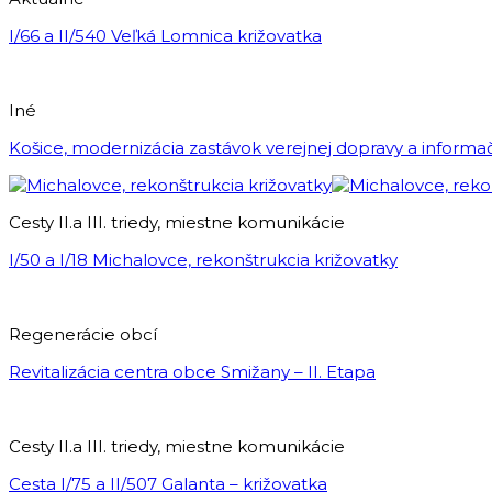
I/66 a II/540 Veľká Lomnica križovatka
Iné
Košice, modernizácia zastávok verejnej dopravy a inform
Cesty II.a III. triedy, miestne komunikácie
I/50 a I/18 Michalovce, rekonštrukcia križovatky
Regenerácie obcí
Revitalizácia centra obce Smižany – II. Etapa
Cesty II.a III. triedy, miestne komunikácie
Cesta I/75 a II/507 Galanta – križovatka