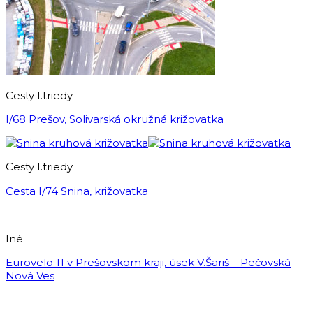
Cesty I.triedy
I/68 Prešov, Solivarská okružná križovatka
Cesty I.triedy
Cesta I/74 Snina, križovatka
Iné
Eurovelo 11 v Prešovskom kraji, úsek V.Šariš – Pečovská
Nová Ves