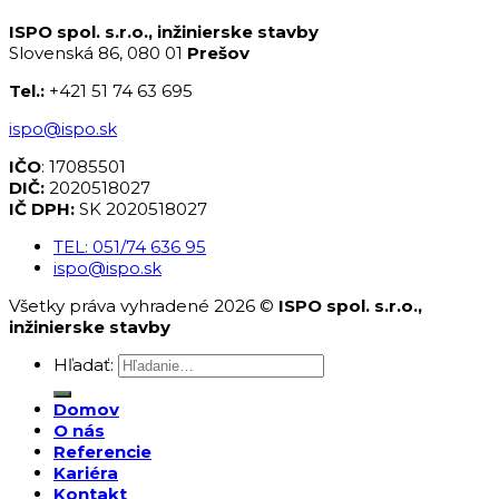
ISPO spol. s.r.o., inžinierske stavby
Slovenská 86, 080 01
Prešov
Tel.:
+421 51 74 63 695
ispo@ispo.sk
IČO
: 17085501
DIČ:
2020518027
IČ DPH:
SK 2020518027
TEL: 051/74 636 95
ispo@ispo.sk
Všetky práva vyhradené 2026 ©
ISPO spol. s.r.o.,
inžinierske stavby
Hľadať:
Domov
O nás
Referencie
Kariéra
Kontakt