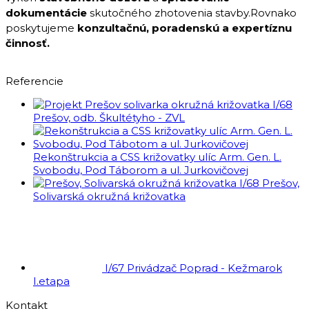
dokumentácie
skutočného zhotovenia stavby.Rovnako
poskytujeme
konzultačnú, poradenskú a expertíznu
činnosť.
Referencie
I/68
Prešov, odb. Škultétyho - ZVL
Rekonštrukcia a CSS križovatky ulíc Arm. Gen. L.
Svobodu, Pod Táborom a ul. Jurkovičovej
I/68 Prešov,
Solivarská okružná križovatka
I/67 Privádzač Poprad - Kežmarok
I.etapa
Kontakt