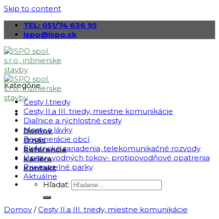
Skip to content
TEL: 051/74 636 95
ispo@ispo.sk
Kategórie
Cesty I.triedy
Cesty II.a III. triedy, miestne komunikácie
Diaľnice a rýchlostné cesty
Mosty a lávky
Domov
Regenerácie obcí
O nás
Elektrické zariadenia, telekomunikačné rozvody
Referencie
Úpravy vodných tokov- protipovodňové opatrenia
Kariéra
Priemyselné parky
Kontakt
Aktuálne
Hľadať:
Domov
/
Cesty II.a III. triedy, miestne komunikácie