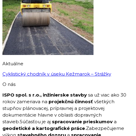
Aktuálne
Cyklistický chodník v úseku Kežmarok – Strážky
O nás
ISPO spol. s r.o., inžinierske stavby
sa už viac ako 30
rokov zameriava na
projekčnú činnosť
všetkých
stupňov plánovacej, prípravnej a projektovej
dokumentácie hlavne v oblasti dopravných
stavieb.Súčasťou je aj
spracovanie prieskumov
a
geodetické a kartografické práce
.Zabezpečujeme
výkon
stavebného dozoru
a
spracovanie