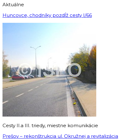
Aktuálne
Huncovce, chodníky pozdĺž cesty I/66
Cesty II.a III. triedy, miestne komunikácie
Prešov – rekonštrukcia ul. Okružnej a revitalizácia