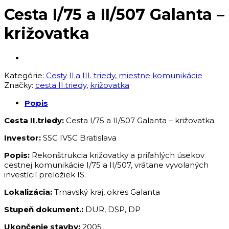
Cesta I/75 a II/507 Galanta –
križovatka
Kategórie:
Cesty II.a III. triedy, miestne komunikácie
Značky:
cesta II.triedy
,
križovatka
Popis
Cesta II.triedy:
Cesta I/75 a II/507 Galanta – križovatka
Investor:
SSC IVSC Bratislava
Popis:
Rekonštrukcia križovatky a priľahlých úsekov
cestnej komunikácie I/75 a II/507, vrátane vyvolaných
investícií preložiek IS.
Lokalizácia:
Trnavský kraj, okres Galanta
Stupeň dokument.:
DUR, DSP, DP
Ukončenie stavby:
2005