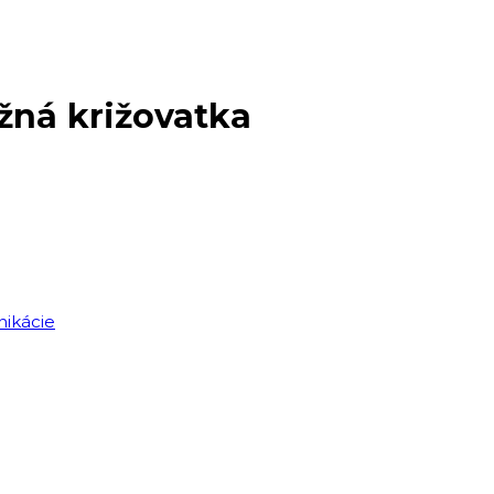
užná križovatka
unikácie