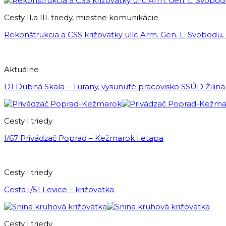
Cesty II.a III. triedy, miestne komunikácie
Rekonštrukcia a CSS križovatky ulíc Arm. Gen. L. Svobodu,
Aktuálne
D1 Dubná Skala – Turany, vysunuté pracovisko SSÚD Žilina
Cesty I.triedy
I/67 Privádzač Poprad – Kežmarok I.etapa
Cesty I.triedy
Cesta I/51 Levice – križovatka
Cesty I.triedy