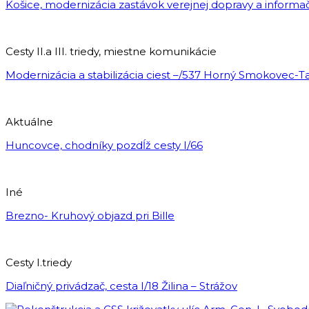
Košice, modernizácia zastávok verejnej dopravy a inform
Cesty II.a III. triedy, miestne komunikácie
Modernizácia a stabilizácia ciest –/537 Horný Smokovec-
Aktuálne
Huncovce, chodníky pozdĺž cesty I/66
Iné
Brezno- Kruhový objazd pri Bille
Cesty I.triedy
Diaľničný privádzač, cesta I/18 Žilina – Strážov