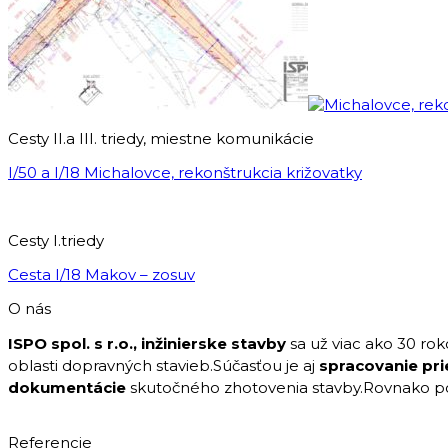
Cesty II.a III. triedy, miestne komunikácie
I/50 a I/18 Michalovce, rekonštrukcia križovatky
Cesty I.triedy
Cesta I/18 Makov – zosuv
O nás
ISPO spol. s r.o., inžinierske stavby
sa už viac ako 30 ro
oblasti dopravných stavieb.Súčasťou je aj
spracovanie pr
dokumentácie
skutočného zhotovenia stavby.Rovnako 
Referencie