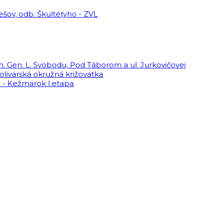
ešov, odb. Škultétyho - ZVL
m. Gen. L. Svobodu, Pod Táborom a ul. Jurkovičovej
Solivarská okružná križovatka
d - Kežmarok I.etapa