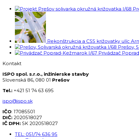
I/68 Pr
Rekonštrukcia a CSS križovatky ulíc Ar
I/68 Prešov, 
I/67 Privádzač Popra
Kontakt
ISPO spol. s.r.o., inžinierske stavby
Slovenská 86, 080 01
Prešov
Tel.:
+421 51 74 63 695
ispo@ispo.sk
IČO
: 17085501
DIČ:
2020518027
IČ DPH:
SK 2020518027
TEL: 051/74 636 95