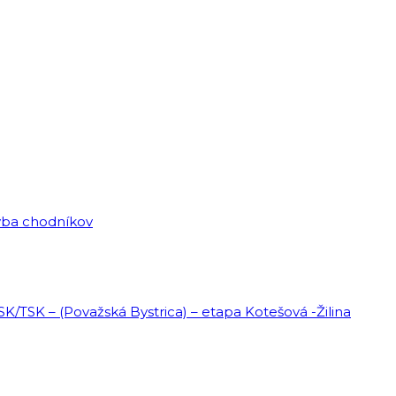
vba chodníkov
ŽSK/TSK – (Považská Bystrica) – etapa Kotešová -Žilina