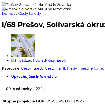
Domov
/
Cesty I.triedy
I/68 Prešov, Solivarská okr
Kategórie:
Cesty I.triedy
,
Cesty II.a III. triedy, miestne kom
Upresňujúce informácie
Číslo zákazky
2244
Stupne projekcie
DUR, DSP, DRS, DSZ, DSRS