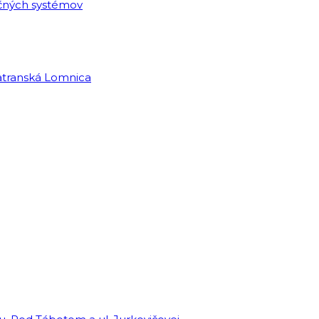
ačných systémov
Tatranská Lomnica