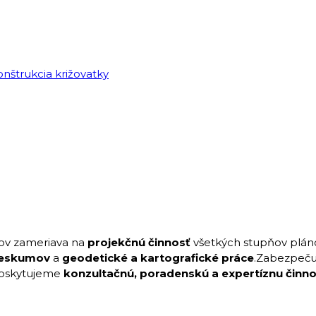
kov zameriava na
projekčnú činnosť
všetkých stupňov pláno
ieskumov
a
geodetické a kartografické práce
.Zabezpeč
poskytujeme
konzultačnú, poradenskú a expertíznu činno