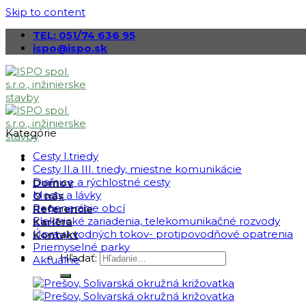
Skip to content
TEL: 051/74 636 95
ispo@ispo.sk
Kategórie
Cesty I.triedy
Cesty II.a III. triedy, miestne komunikácie
Diaľnice a rýchlostné cesty
Domov
Mosty a lávky
O nás
Regenerácie obcí
Referencie
Elektrické zariadenia, telekomunikačné rozvody
Kariéra
Úpravy vodných tokov- protipovodňové opatrenia
Kontakt
Priemyselné parky
Hľadať:
Aktuálne