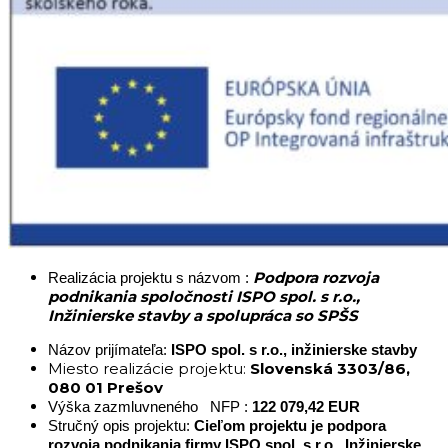
Podpora rozvoja
Realizácia projektu s názvom :
podnikania spoločnosti ISPO spol. s r.o.,
Inžinierske stavby a spolupráca so SPŠS
Názov prijímateľa:
ISPO spol. s r.o., inžinierske stavby
Miesto realizácie projektu:
Slovenská 3303/86,
080 01 Prešov
Výška zazmluvneného NFP :
122 079,42 EUR
Stručný opis projektu:
Cieľom projektu je podpora
rozvoja podnikania firmy ISPO spol. s r.o., Inžinierske