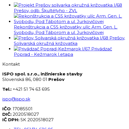
I/68
Prešov, odb. Škultétyho - ZVL
Rekonštrukcia a CSS križovatky ulíc Arm. Gen. L.
Svobodu, Pod Táborom a ul. Jurkovičovej
I/68 Prešov,
Solivarská okružná križovatka
I/67 Privádzač
Poprad - Kežmarok I.etapa
Kontakt
ISPO spol. s.r.o., inžinierske stavby
Slovenská 86, 080 01
Prešov
Tel.:
+421 51 74 63 695
ispo@ispo.sk
IČO
: 17085501
DIČ:
2020518027
IČ DPH:
SK 2020518027