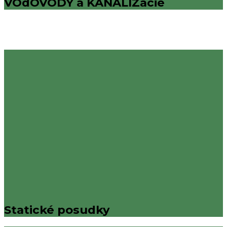
VOdOVODY a KANALIZácie
Statické posudky