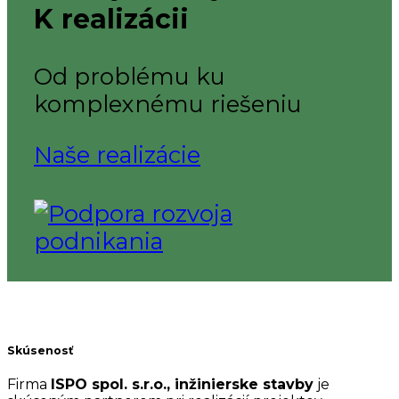
K realizácii
Od problému ku
komplexnému riešeniu
Naše realizácie
Skúsenosť
Firma
ISPO spol. s.r.o., inžinierske stavby
je