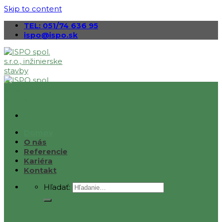
Skip to content
TEL: 051/74 636 95
ispo@ispo.sk
Domov
O nás
Referencie
Kariéra
Kontakt
Hľadať: