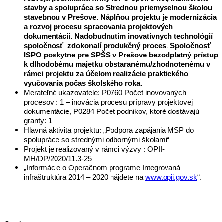
stavby a spolupráca so Strednou priemyselnou školou
stavebnou v Prešove. Náplňou projektu je modernizácia
a rozvoj procesu spracovania projektových
dokumentácií. Nadobudnutím inovatívnych technológií
spoločnosť zdokonalí produkčný proces. Spoločnosť
ISPO poskytne pre SPŠS v Prešove bezodplatný prístup
k dlhodobému majetku obstaranému/zhodnotenému v
rámci projektu za účelom realizácie praktického
vyučovania počas školského roka.
Merateľné ukazovatele: P0760 Počet inovovaných
procesov : 1 – inovácia procesu prípravy projektovej
dokumentácie, P0284 Počet podnikov, ktoré dostávajú
granty: 1
Hlavná aktivita projektu: „Podpora zapájania MSP do
spolupráce so strednými odbornými školami“
Projekt je realizovaný v rámci výzvy : OPII-
MH/DP/2020/11.3-25
„Informácie o Operačnom programe Integrovaná
infraštruktúra 2014 – 2020 nájdete na
www.opii.gov.sk
“.