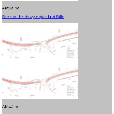
Aktuálne
Brezno- Kruhový objazd pri Bille
Aktuálne