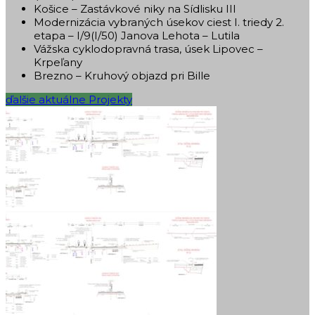
Košice – Zastávkové niky na Sídlisku III
Modernizácia vybraných úsekov ciest I. triedy 2.
etapa – I/9(I/50) Janova Lehota – Lutila
Vážska cyklodopravná trasa, úsek Lipovec –
Krpeľany
Brezno – Kruhový objazd pri Bille
ďalšie aktuálne Projekty