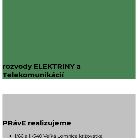
rozvody ELEKTRINY a
Telekomunikácií
PRávE realizujeme
I/66 a II/540 Veľká Lomnica križovatka