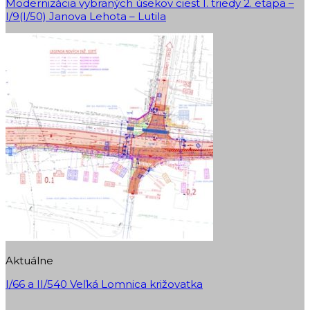
Modernizácia vybraných úsekov ciest I. triedy 2. etapa –
I/9(I/50) Janova Lehota – Lutila
Aktuálne
I/66 a II/540 Veľká Lomnica križovatka