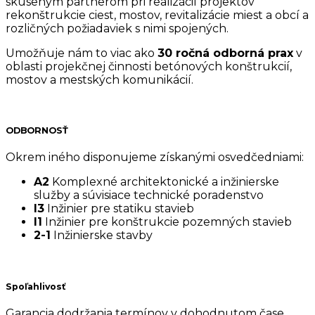
skúseným partnerom pri realizácií projektov
rekonštrukcie ciest, mostov, revitalizácie miest a obcí a
rozličných požiadaviek s nimi spojených.
Umožňuje nám to viac ako
30 ročná odborná prax
v
oblasti projekčnej činnosti betónových konštrukcií,
mostov a mestských komunikácií.
ODBORNOSŤ
Okrem iného disponujeme získanými osvedčedniami:
A2
Komplexné architektonické a inžinierske
služby a súvisiace technické poradenstvo
I3
Inžinier pre statiku stavieb
I1
Inžinier pre konštrukcie pozemných stavieb
2-1
Inžinierske stavby
Spoľahlivosť
Garancia dodržania termínov v dohodnutom čase.