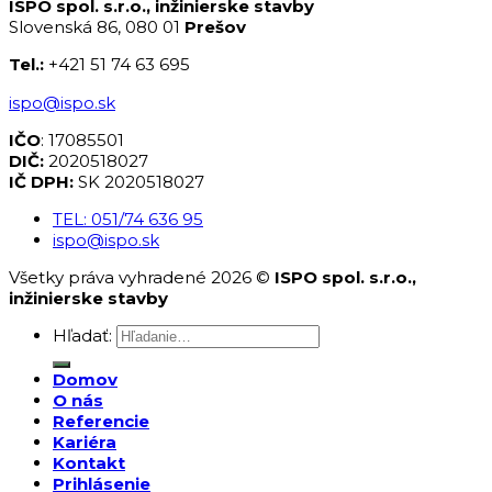
ISPO spol. s.r.o., inžinierske stavby
Slovenská 86, 080 01
Prešov
Tel.:
+421 51 74 63 695
ispo@ispo.sk
IČO
: 17085501
DIČ:
2020518027
IČ DPH:
SK 2020518027
TEL: 051/74 636 95
ispo@ispo.sk
Všetky práva vyhradené 2026 ©
ISPO spol. s.r.o.,
inžinierske stavby
Hľadať:
Domov
O nás
Referencie
Kariéra
Kontakt
Prihlásenie