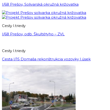
I/68 Prešov, Solivarská okružná križovatka
Cesty I.triedy
I/68 Prešov, odb. Škultétyho – ZVL
Cesty I.triedy
Cesta I/15 Domaša rekonštrukcia vozovky I.úsek