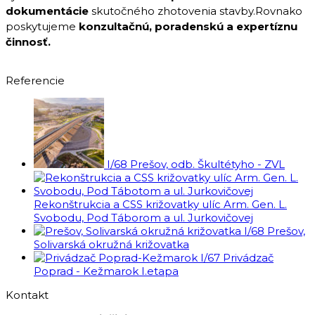
dokumentácie
skutočného zhotovenia stavby.Rovnako
poskytujeme
konzultačnú, poradenskú a expertíznu
činnosť.
Referencie
I/68 Prešov, odb. Škultétyho - ZVL
Rekonštrukcia a CSS križovatky ulíc Arm. Gen. L.
Svobodu, Pod Táborom a ul. Jurkovičovej
I/68 Prešov,
Solivarská okružná križovatka
I/67 Privádzač
Poprad - Kežmarok I.etapa
Kontakt