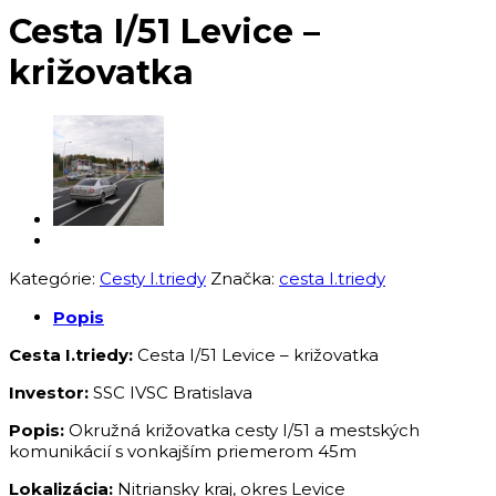
Cesta I/51 Levice –
križovatka
Kategórie:
Cesty I.triedy
Značka:
cesta I.triedy
Popis
Cesta I.triedy:
Cesta I/51 Levice – križovatka
Investor:
SSC IVSC Bratislava
Popis:
Okružná križovatka cesty I/51 a mestských
komunikácií s vonkajším priemerom 45m
Lokalizácia:
Nitriansky kraj, okres Levice