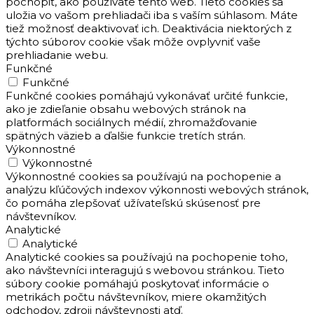
pochopiť, ako používate tento web. Tieto cookies sa
uložia vo vašom prehliadači iba s vaším súhlasom. Máte
tiež možnosť deaktivovať ich. Deaktivácia niektorých z
týchto súborov cookie však môže ovplyvniť vaše
prehliadanie webu.
Funkčné
Funkčné
Funkčné cookies pomáhajú vykonávať určité funkcie,
ako je zdieľanie obsahu webových stránok na
platformách sociálnych médií, zhromažďovanie
spätných väzieb a ďalšie funkcie tretích strán.
Výkonnostné
Výkonnostné
Výkonnostné cookies sa používajú na pochopenie a
analýzu kľúčových indexov výkonnosti webových stránok,
čo pomáha zlepšovať užívateľskú skúsenosť pre
návštevníkov.
Analytické
Analytické
Analytické cookies sa používajú na pochopenie toho,
ako návštevníci interagujú s webovou stránkou. Tieto
súbory cookie pomáhajú poskytovať informácie o
metrikách počtu návštevníkov, miere okamžitých
odchodov, zdroji návštevnosti atď.