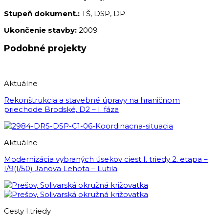
Stupeň dokument.:
TŠ, DSP, DP
Ukončenie stavby:
2009
Podobné projekty
Aktuálne
Rekonštrukcia a stavebné úpravy na hraničnom
priechode Brodské, D2 – I. fáza
Aktuálne
Modernizácia vybraných úsekov ciest I. triedy 2. etapa –
I/9(I/50) Janova Lehota – Lutila
Cesty I.triedy