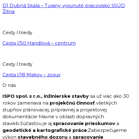
D1 Dubná Skala – Turany, vysunuté pracovisko SSÚD
Žilina
Cesty I.triedy
Cesta I/50 Handlová – centrum
Cesty I.triedy
Cesta I/18 Makov – zosuv
O nás
ISPO spol. s r.o., inžinierske stavby
sa už viac ako 30
rokov zameriava na
projekčnú činnosť
všetkých
stupňov plánovacej, prípravnej a projektovej
dokumentácie hlavne v oblasti dopravných
stavieb.Súčasťou je aj
spracovanie prieskumov
a
geodetické a kartografické práce
.Zabezpečujeme
výkon
stavebného dozoru
a
spracovanie