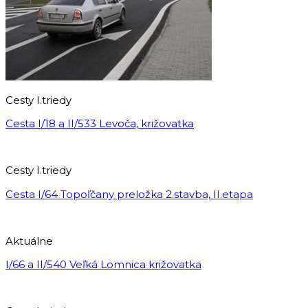
Cesty I.triedy
Cesta I/18 a II/533 Levoča, križovatka
Cesty I.triedy
Cesta I/64 Topoľčany preložka 2.stavba, II.etapa
Aktuálne
I/66 a II/540 Veľká Lomnica križovatka