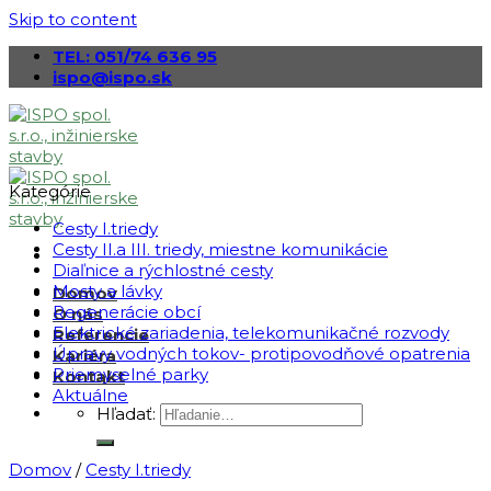
Skip to content
TEL: 051/74 636 95
ispo@ispo.sk
Kategórie
Cesty I.triedy
Cesty II.a III. triedy, miestne komunikácie
Diaľnice a rýchlostné cesty
Mosty a lávky
Domov
Regenerácie obcí
O nás
Elektrické zariadenia, telekomunikačné rozvody
Referencie
Úpravy vodných tokov- protipovodňové opatrenia
Kariéra
Priemyselné parky
Kontakt
Aktuálne
Hľadať:
Domov
/
Cesty I.triedy