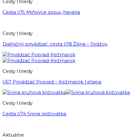
Cesty I.triedy
Cesta I/15 Miňovce zosuv, havária
Cesty I.triedy
Diaľničný privádzač, cesta I/18 Žilina – Strážov
Cesty I.triedy
I/67 Privádzač Poprad – Kežmarok I.etapa
Cesty I.triedy
Cesta I/74 Snina, križovatka
Aktuálne