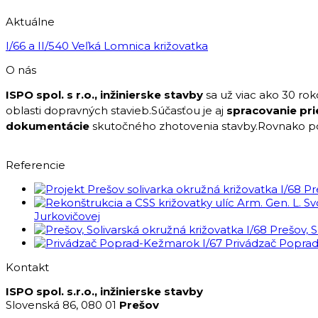
Aktuálne
I/66 a II/540 Veľká Lomnica križovatka
O nás
ISPO spol. s r.o., inžinierske stavby
sa už viac ako 30 ro
oblasti dopravných stavieb.Súčasťou je aj
spracovanie pr
dokumentácie
skutočného zhotovenia stavby.Rovnako 
Referencie
I/68 Pr
Jurkovičovej
I/68 Prešov, 
I/67 Privádzač Popra
Kontakt
ISPO spol. s.r.o., inžinierske stavby
Slovenská 86, 080 01
Prešov