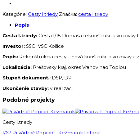
Kategórie:
Cesty I.triedy
Značka:
cesta I.triedy
Popis
Cesta I.triedy:
Cesta I/15 Domaša rekonštrukcia vozovky I
Investor:
SSC IVSC Košice
Popis:
Rekonštrukcia cesty – nová konštrukcia vozovky a z
Lokalizácia:
Prešovsky kraj, okres Vranov nad Topľou
Stupeň dokument.:
DSP, DP
Ukončenie stavby:
v realizácii
Podobné projekty
Cesty I.triedy
I/67 Privádzač Poprad – Kežmarok I.etapa