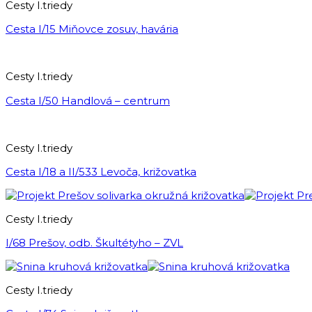
Cesty I.triedy
Cesta I/15 Miňovce zosuv, havária
Cesty I.triedy
Cesta I/50 Handlová – centrum
Cesty I.triedy
Cesta I/18 a II/533 Levoča, križovatka
Cesty I.triedy
I/68 Prešov, odb. Škultétyho – ZVL
Cesty I.triedy