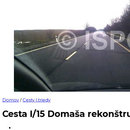
Domov
/
Cesty I.triedy
Cesta I/15 Domaša rekonštr