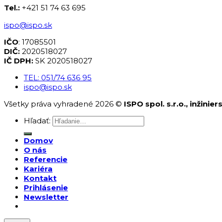
Tel.:
+421 51 74 63 695
ispo@ispo.sk
IČO
: 17085501
DIČ:
2020518027
IČ DPH:
SK 2020518027
TEL: 051/74 636 95
ispo@ispo.sk
Všetky práva vyhradené 2026 ©
ISPO spol. s.r.o., inžinie
Hľadať:
Domov
O nás
Referencie
Kariéra
Kontakt
Prihlásenie
Newsletter