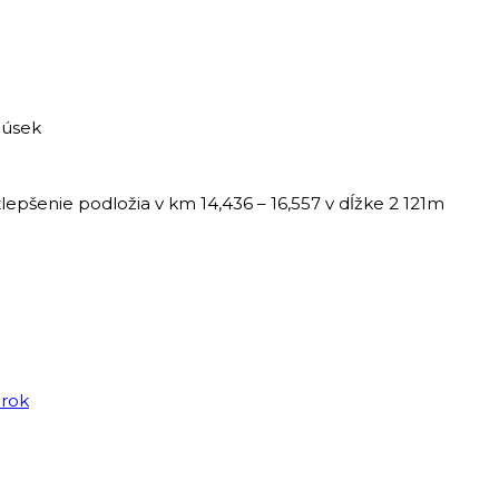
.úsek
lepšenie podložia v km 14,436 – 16,557 v dĺžke 2 121m