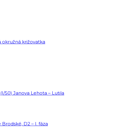
9(I/50) Janova Lehota – Lutila
Brodské, D2 – I. fáza