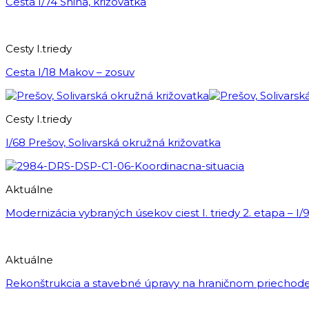
Cesta I/74 Snina, križovatka
Cesty I.triedy
Cesta I/18 Makov – zosuv
Cesty I.triedy
I/68 Prešov, Solivarská okružná križovatka
Aktuálne
Modernizácia vybraných úsekov ciest I. triedy 2. etapa – I/
Aktuálne
Rekonštrukcia a stavebné úpravy na hraničnom priechode 