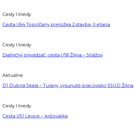
Cesty I.triedy
Cesta I/64 Topoľčany preložka 2.stavba, II.etapa
Cesty I.triedy
Diaľničný privádzač, cesta I/18 Žilina – Strážov
Aktuálne
D1 Dubná Skala – Turany, vysunuté pracovisko SSÚD Žilina
Cesty I.triedy
Cesta I/51 Levice – križovatka