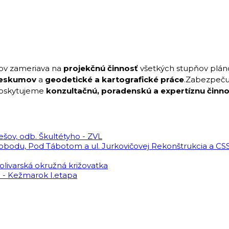
kov zameriava na
projekčnú činnosť
všetkých stupňov pláno
ieskumov
a
geodetické a kartografické práce
.Zabezpeč
poskytujeme
konzultačnú, poradenskú a expertíznu činno
ešov, odb. Škultétyho - ZVL
Rekonštrukcia a CSS
Solivarská okružná križovatka
d - Kežmarok I.etapa