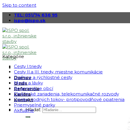
Skip to content
TEL: 051/74 636 95
ispo@ispo.sk
Kategórie
Cesty I.triedy
Cesty II.a III. triedy, miestne komunikácie
Diaľnice a rýchlostné cesty
Domov
Mosty a lávky
O nás
Regenerácie obcí
Referencie
Elektrické zariadenia, telekomunikačné rozvody
Kariéra
Úpravy vodných tokov- protipovodňové opatrenia
Kontakt
Priemyselné parky
Hľadať:
Aktuálne