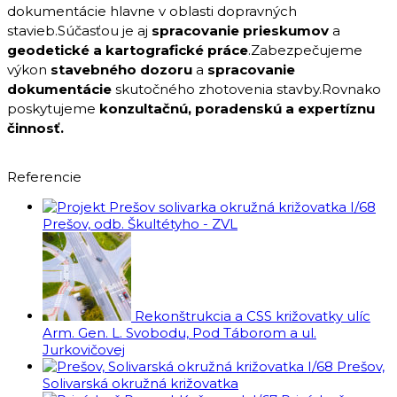
dokumentácie hlavne v oblasti dopravných
stavieb.Súčasťou je aj
spracovanie prieskumov
a
geodetické a kartografické práce
.Zabezpečujeme
výkon
stavebného dozoru
a
spracovanie
dokumentácie
skutočného zhotovenia stavby.Rovnako
poskytujeme
konzultačnú, poradenskú a expertíznu
činnosť.
Referencie
I/68
Prešov, odb. Škultétyho - ZVL
Rekonštrukcia a CSS križovatky ulíc
Arm. Gen. L. Svobodu, Pod Táborom a ul.
Jurkovičovej
I/68 Prešov,
Solivarská okružná križovatka