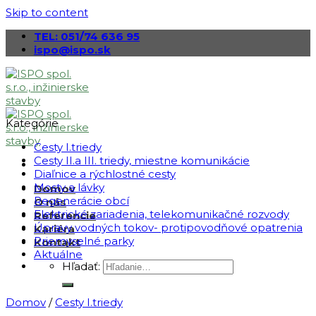
Skip to content
TEL: 051/74 636 95
ispo@ispo.sk
Kategórie
Cesty I.triedy
Cesty II.a III. triedy, miestne komunikácie
Diaľnice a rýchlostné cesty
Mosty a lávky
Domov
Regenerácie obcí
O nás
Elektrické zariadenia, telekomunikačné rozvody
Referencie
Úpravy vodných tokov- protipovodňové opatrenia
Kariéra
Priemyselné parky
Kontakt
Aktuálne
Hľadať:
Domov
/
Cesty I.triedy