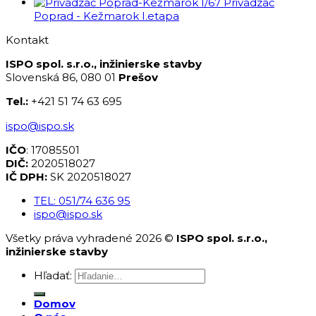
I/67 Privádzač
Poprad - Kežmarok I.etapa
Kontakt
ISPO spol. s.r.o., inžinierske stavby
Slovenská 86, 080 01
Prešov
Tel.:
+421 51 74 63 695
ispo@ispo.sk
IČO
: 17085501
DIČ:
2020518027
IČ DPH:
SK 2020518027
TEL: 051/74 636 95
ispo@ispo.sk
Všetky práva vyhradené 2026 ©
ISPO spol. s.r.o.,
inžinierske stavby
Hľadať:
Domov