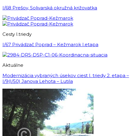
I/68 Prešov, Solivarská okružná križovatka
Cesty I.triedy
I/67 Privádzač Poprad – Kežmarok I.etapa
Aktuálne
Modernizácia vybraných úsekov ciest I. triedy 2. etapa –
I/9(I/50) Janova Lehota – Lutila