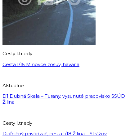
Cesty I.triedy
Cesta I/15 Miňovce zosuv, havária
Aktuálne
D1 Dubná Skala – Turany, vysunuté pracovisko SSÚD
Žilina
Cesty I.triedy
Diaľničný privádzač, cesta I/18 Žilina – Strážov