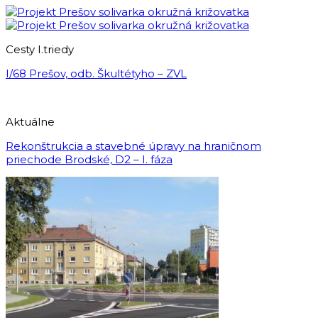
Cesty I.triedy
I/68 Prešov, odb. Škultétyho – ZVL
Aktuálne
Rekonštrukcia a stavebné úpravy na hraničnom
priechode Brodské, D2 – I. fáza