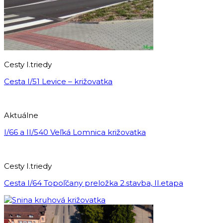
Cesty I.triedy
Cesta I/51 Levice – križovatka
Aktuálne
I/66 a II/540 Veľká Lomnica križovatka
Cesty I.triedy
Cesta I/64 Topoľčany preložka 2.stavba, II.etapa