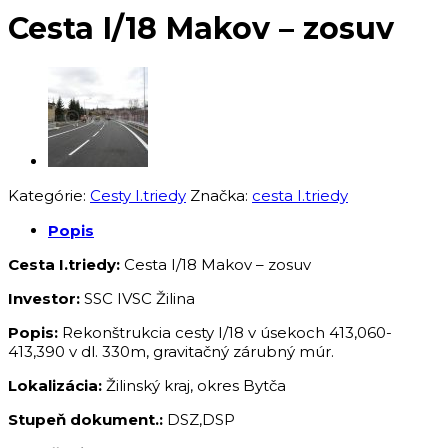
Cesta I/18 Makov – zosuv
Kategórie:
Cesty I.triedy
Značka:
cesta I.triedy
Popis
Cesta I.triedy:
Cesta I/18 Makov – zosuv
Investor:
SSC IVSC Žilina
Popis:
Rekonštrukcia cesty I/18 v úsekoch 413,060-
413,390 v dl. 330m, gravitačný zárubný múr.
Lokalizácia:
Žilinský kraj, okres Bytča
Stupeň dokument.:
DSZ,DSP